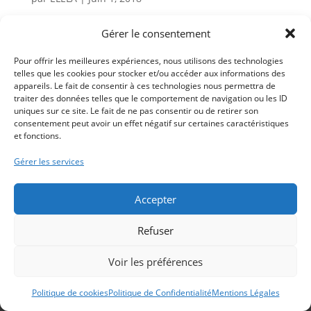
APIC Plomberie – Suivi d’affaires et assistance
Gérer le consentement
commerciale Retour Réalisations ← AVM -
Refonte du Site Internet 4R System - Refonte du
Pour offrir les meilleures expériences, nous utilisons des technologies
Site Internet → ← suivant précédent → CLIENT
telles que les cookies pour stocker et/ou accéder aux informations des
appareils. Le fait de consentir à ces technologies nous permettra de
APIC Plomberie Artisan Installateur spécialisé
traiter des données telles que le comportement de navigation ou les ID
en...
uniques sur ce site. Le fait de ne pas consentir ou de retirer son
consentement peut avoir un effet négatif sur certaines caractéristiques
et fonctions.
Plan du site
Gérer les services
Mentions Légales
Politique de Confidentialité
Accepter
Politique de cookies (UE)
Refuser
Voir les préférences
© ELÉLA 2016-2026 | Tous droits réservés | Conçu avec
Politique de cookies
Politique de Confidentialité
par ELÉLA
Mentions Légales