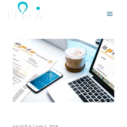
APIC Plomberie – Suivi d’affaires et assistance
commerciale
par
ELÉLA
|
Juin 1, 2018