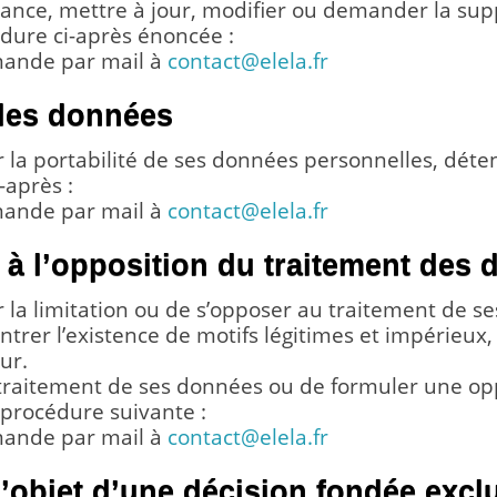
sance, mettre à jour, modifier ou demander la su
dure ci-après énoncée :
emande par mail à
contact@elela.fr
é des données
r la portabilité de ses données personnelles, détenu
-après :
emande par mail à
contact@elela.fr
 et à l’opposition du traitement des
r la limitation ou de s’opposer au traitement de se
ntrer l’existence de motifs légitimes et impérieux,
eur.
 traitement de ses données ou de formuler une op
a procédure suivante :
emande par mail à
contact@elela.fr
 l’objet d’une décision fondée exc