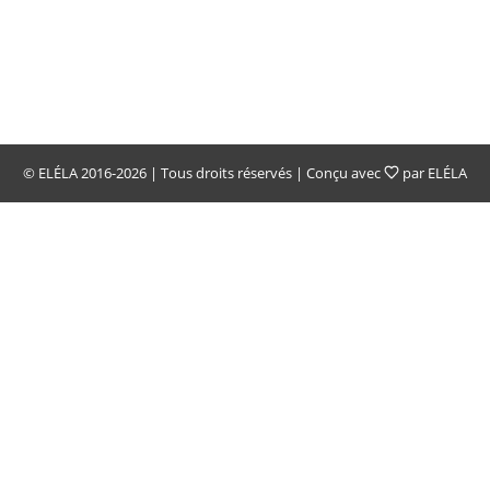
ACCUEIL
À PROPOS
EX
© ELÉLA 2016-2026 | Tous droits réservés | Conçu avec
par ELÉLA